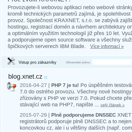
Provozujete-li webovou aplikaci nebo webové stránky
kromě technických parametrů zajímá, je spolehlivos
provoz. Společnost KRAXNET, s.r.o. se zabývá zajiš
hostingu, registrací domén a návrhem architektury o
a optimálním využitím technologií již přes 10 let. Vy
a podporujeme open source software a všechny slu
špičkových serverech IBM Blade.
Více informací »
Vstup pro zákazníky
Uživatelské jméno
blog.xnet.cz
2016-04-27
|
PHP 7 je tu!
Po úspěšném testován
7.0 do ostrého provozu. Všechny nové hostingy 
zřizovány s PHP ve verzi 7.0. Pokud chcete př
stávající web na PHP7, napište ...
celý článek »
2015-07-29
|
Plně podporujeme DNSSEC
XNET j
registrátorů podporuje plně DNSSEC a to neje
koncovkou cz, ale i u většiny dalších (např. com, 