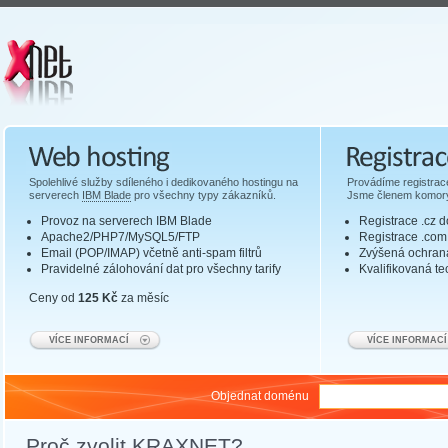
Web hosting
Registrace do
Spolehlivé služby sdíleného i dedikovaného hostingu na
Provádíme registrac
serverech
IBM Blade
pro všechny typy zákazníků.
Jsme členem komory
Provoz na serverech IBM Blade
Registrace .cz 
Apache2/PHP7/MySQL5/FTP
Registrace .com
Email (POP/IMAP) včetně anti-spam filtrů
Zvýšená ochrana
Pravidelné zálohování dat pro všechny tarify
Kvalifikovaná t
Ceny od
125 Kč
za měsíc
VÍCE INFORMACÍ
VÍCE INFORMACÍ
Objednat doménu
Proč zvolit KRAXNET?