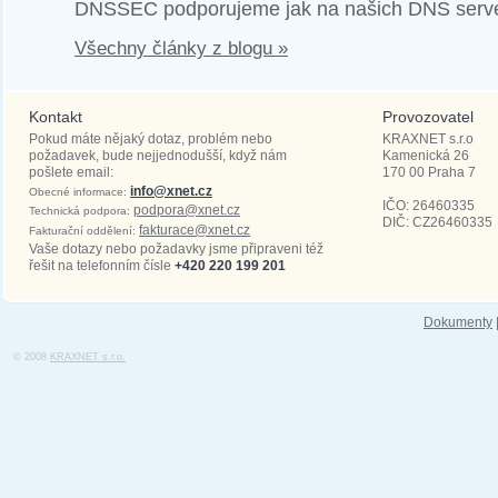
DNSSEC podporujeme jak na našich DNS serve
Všechny články z blogu »
Kontakt
Provozovatel
Pokud máte nějaký dotaz, problém nebo
KRAXNET s.r.o
požadavek, bude nejjednodušší, když nám
Kamenická 26
pošlete email:
170 00
Praha 7
info@xnet.cz
Obecné informace:
IČO: 26460335
podpora@xnet.cz
Technická podpora:
DIČ: CZ26460335
fakturace@xnet.cz
Fakturační oddělení:
Vaše dotazy nebo požadavky jsme připraveni též
řešit na telefonním čísle
+420 220 199 201
Dokumenty
© 2008
KRAXNET s.r.o.